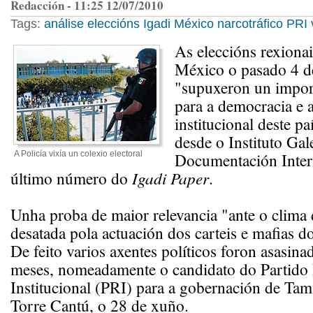
Redacción - 11:25 12/07/2010
Tags:
análise
eleccións
Igadi
México
narcotráfico
PRI
As eleccións rexionai
México o pasado 4 d
"supuxeron un importa
para a democracia e a
institucional deste pa
desde o Instituto Gal
A Policía vixía un colexio electoral
Documentación Inter
último número do
Igadi Paper
.
Unha proba de maior relevancia "ante o clima 
desatada pola actuación dos carteis e mafias do
De feito varios axentes políticos foron asasina
meses, nomeadamente o candidato do Partido 
Institucional (PRI) para a gobernación de Tam
Torre Cantú, o 28 de xuño.