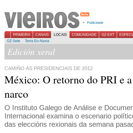
Publicidade
PRIMEIRA
CANAIS
LOCAIS
COMUNIDADE
GZ-EXT
ESPECI
GZ-Sete
Terra Eo-Navia
Edición xeral
CAMIÑO ÁS PRESIDENCIAIS DE 2012
México: O retorno do PRI e a
narco
O Instituto Galego de Análise e Docume
Internacional examina o escenario polític
das eleccións rexionais da semana pasa