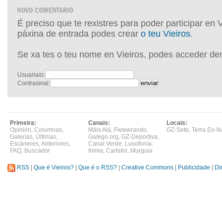
É preciso que te rexistres para poder participar en 
páxina de entrada podes crear
o teu Vieiros
.
Se xa tes o teu nome en Vieiros, podes acceder de
Usuaria/o:
Contrasinal:
Primeira:
Canais:
Locais:
Opinión
,
Columnas
,
Máis Alá
,
Fwwwrando
,
GZ-Sete
,
Terra Eo-N
Galerías
,
Últimas
,
Galego.org
,
GZ-Deportiva
,
Escáneres
,
Anteriores
,
Canal Verde
,
Lusofonía
,
FAQ
,
Buscador
Irimia
,
Cartafol
,
Murguía
RSS
|
Que é Vieiros?
|
Que é o RSS?
|
Creative Commons
|
Publicidade
|
Di