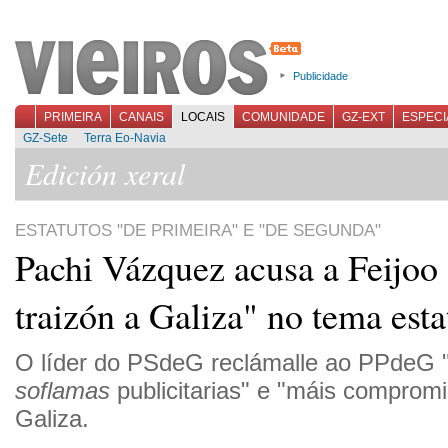
Publicidade
PRIMEIRA
CANAIS
LOCAIS
COMUNIDADE
GZ-EXT
ESPECI
GZ-Sete
Terra Eo-Navia
Edición xeral
ESTATUTOS "DE PRIMEIRA" E "DE SEGUNDA"
Pachi Vázquez acusa a Feijoo 
traizón a Galiza" no tema esta
O líder do PSdeG reclámalle ao PPdeG
soflamas
publicitarias" e "máis compromi
Galiza.