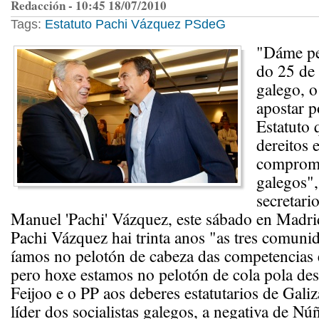
Redacción - 10:45 18/07/2010
Tags:
Estatuto
Pachi Vázquez
PSdeG
"Dáme pe
do 25 de
galego, o
apostar p
Estatuto 
dereitos 
compromi
galegos",
secretari
Manuel 'Pachi' Vázquez, este sábado en Madri
Pachi Vázquez hai trinta anos "as tres comunid
íamos no pelotón de cabeza das competencias 
pero hoxe estamos no pelotón de cola pola des
Feijoo e o PP aos deberes estatutarios de Gali
líder dos socialistas galegos, a negativa de Nú