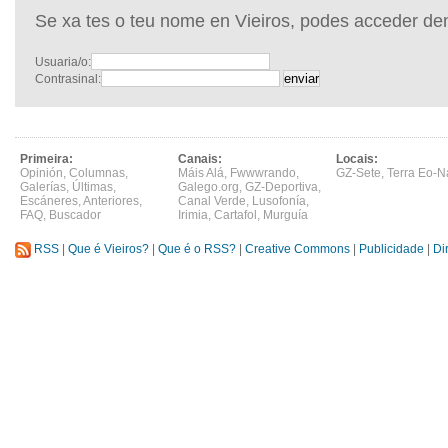
Se xa tes o teu nome en Vieiros, podes acceder de
Usuaria/o:
Contrasinal:
Primeira:
Canais:
Locais:
Opinión
,
Columnas
,
Máis Alá
,
Fwwwrando
,
GZ-Sete
,
Terra Eo-N
Galerías
,
Últimas
,
Galego.org
,
GZ-Deportiva
,
Escáneres
,
Anteriores
,
Canal Verde
,
Lusofonía
,
FAQ
,
Buscador
Irimia
,
Cartafol
,
Murguía
RSS
|
Que é Vieiros?
|
Que é o RSS?
|
Creative Commons
|
Publicidade
|
Di