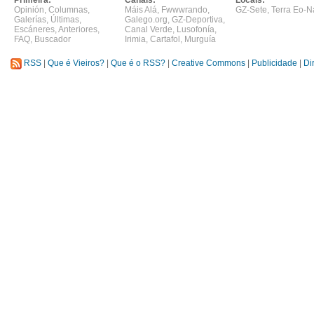
Primeira:
Canais:
Locais:
Opinión
,
Columnas
,
Máis Alá
,
Fwwwrando
,
GZ-Sete
,
Terra Eo-N
Galerías
,
Últimas
,
Galego.org
,
GZ-Deportiva
,
Escáneres
,
Anteriores
,
Canal Verde
,
Lusofonía
,
FAQ
,
Buscador
Irimia
,
Cartafol
,
Murguía
RSS
|
Que é Vieiros?
|
Que é o RSS?
|
Creative Commons
|
Publicidade
|
Di