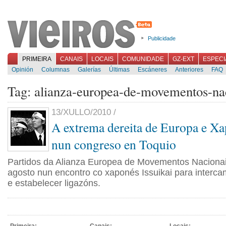
Publicidade
PRIMEIRA
CANAIS
LOCAIS
COMUNIDADE
GZ-EXT
ESPECI
Opinión
Columnas
Galerías
Últimas
Escáneres
Anteriores
FAQ
Tag: alianza-europea-de-movementos-na
13/XULLO/2010 /
A extrema dereita de Europa e X
nun congreso en Toquio
Partidos da Alianza Europea de Movementos Nacionai
agosto nun encontro co xaponés Issuikai para interca
e estabelecer ligazóns.