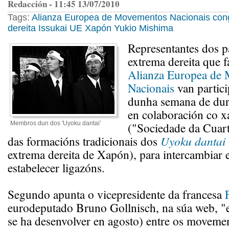
Redacción - 11:45 13/07/2010
Tags:
Alianza Europea de Movementos Nacionais
con
dereita
Issukai
UE
Xapón
Yukio Mishima
Representantes dos p
extrema dereita que f
Alianza Europea de
Nacionais
van partic
dunha semana de dur
en colaboración co x
Membros dun dos 'Uyoku dantai'
("Sociedade da Cuart
das formacións tradicionais dos
Uyoku dantai
extrema dereita de Xapón), para intercambiar 
estabelecer ligazóns.
Segundo apunta o vicepresidente da francesa
eurodeputado Bruno Gollnisch, na súa web, "e
se ha desenvolver en agosto) entre os movemen