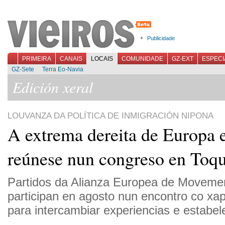
Publicidade
PRIMEIRA
CANAIS
LOCAIS
COMUNIDADE
GZ-EXT
ESPECI
GZ-Sete
Terra Eo-Navia
Edición xeral
LOUVANZA DA POLÍTICA DE INMIGRACIÓN NIPONA
A extrema dereita de Europa
reúnese nun congreso en Toq
Partidos da Alianza Europea de Moveme
participan en agosto nun encontro co xap
para intercambiar experiencias e estabel