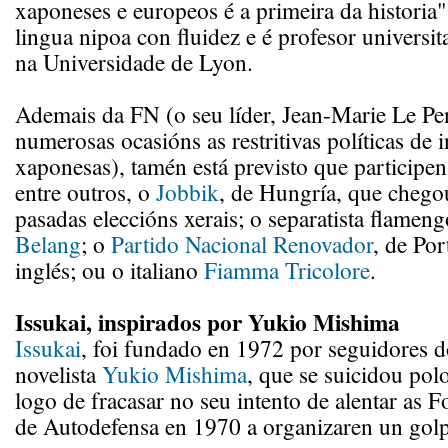
xaponeses e europeos é a primeira da historia".
lingua nipoa con fluidez e é profesor universit
na Universidade de Lyon.
Ademais da FN (o seu líder, Jean-Marie Le Pe
numerosas ocasións as restritivas políticas de
xaponesas), tamén está previsto que participe
entre outros, o
Jobbik
, de Hungría, que cheg
pasadas eleccións xerais; o separatista flamen
Belang
; o
Partido Nacional Renovador
, de Por
inglés; ou o italiano
Fiamma Tricolore
.
Issukai, inspirados por Yukio Mishima
Issukai
, foi fundado en 1972 por seguidores 
novelista
Yukio Mishima
, que se suicidou polo
logo de fracasar no seu intento de alentar as 
de Autodefensa en 1970 a organizaren un golp