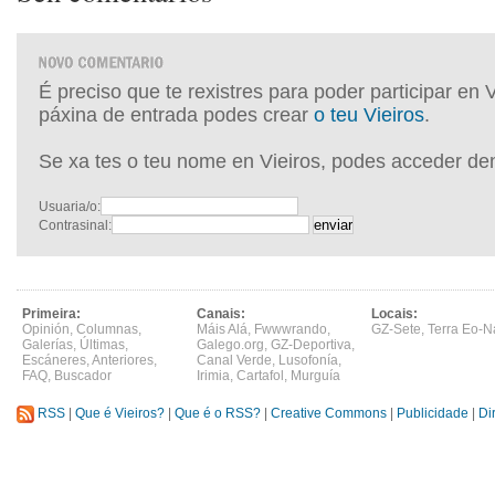
É preciso que te rexistres para poder participar en 
páxina de entrada podes crear
o teu Vieiros
.
Se xa tes o teu nome en Vieiros, podes acceder de
Usuaria/o:
Contrasinal:
Primeira:
Canais:
Locais:
Opinión
,
Columnas
,
Máis Alá
,
Fwwwrando
,
GZ-Sete
,
Terra Eo-N
Galerías
,
Últimas
,
Galego.org
,
GZ-Deportiva
,
Escáneres
,
Anteriores
,
Canal Verde
,
Lusofonía
,
FAQ
,
Buscador
Irimia
,
Cartafol
,
Murguía
RSS
|
Que é Vieiros?
|
Que é o RSS?
|
Creative Commons
|
Publicidade
|
Di